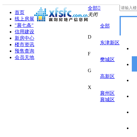
全部

首页
关闭
线上房展
"襄七条"
全部
信用建设
D
新房中心
东津新区
楼市资讯
预售查询
F
会员天地
樊城区
G
高新区
X
襄州区
襄城区